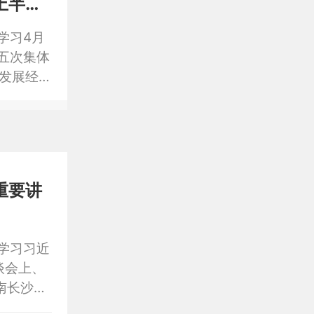
上半年
学习4月
五次集体
发展经
上海合作
记梁言顺
中整治工
工作；审
市贯彻落
重要讲
学习习近
谈会上、
南长沙浏