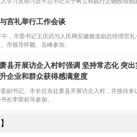
深入学习贯彻习近平总书记关于树立和践行正确政绩观
察安徽重要讲话精神，常态化开展访企入村，全力以赴
发展，切实把学习教育成果转化为高质量发展成效。市
与宫礼举行工作会谈
委秘书长岳峰参加。
下午，市委书记王庆武与人民网安徽频道副总经理宫礼
谈。市领导怀颖、岳峰参加。
萧县开展访企入村时强调 坚持常态化 突出
升企业和群众获得感满意度
市委副书记、市长任东赴萧县开展访企入村，并接待来
秘书长李荣权等参加。
埠】