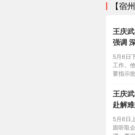
【宿
王庆武
强调 
环境
5月6日
工作。
要指示
风险隐
境。市
王庆武
赴解难
量发展
5月6日
面听取