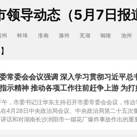
市领导动态（5月7日报
宿州
蚌埠
淮南
滁州
芜湖
铜陵
池州
北】
委常委会会议强调 深入学习贯彻习近平总
指示精神 推动各项工作往前赶争上游 为打
牢基础 汪华东主持会议
下午，市委书记汪华东主持召开市委常委会会议，传达
在4月28日中央政治局会议、中央政治局第二十五次
要讲话和对湖南长沙浏阳市一烟花厂爆炸事故作出的重
乌发展经验”重要指示精神，中央纪委国家监委群众身
败问题集中整治工作调度会精神，研究我市贯彻落实举