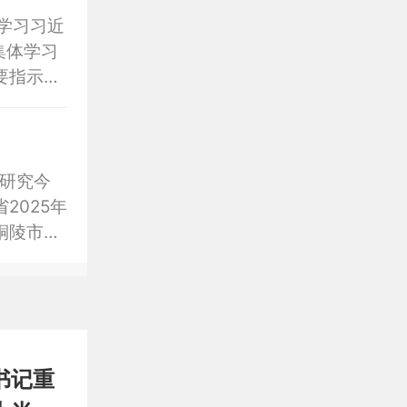
学习习近
集体学习
要指示精
析研究今
2025年
铜陵市
书记重