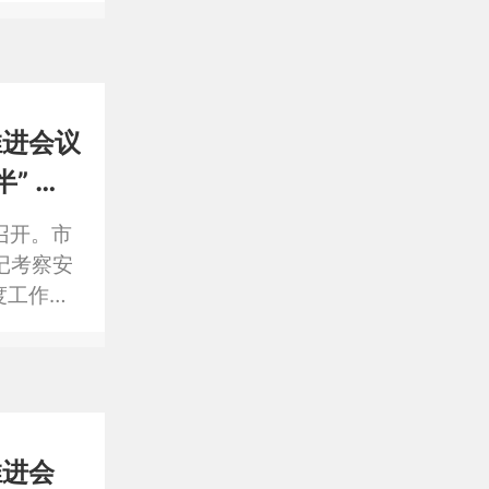
设项目实
推进会议
” 胡
召开。市
记考察安
度工作会
，苦练内
推进会