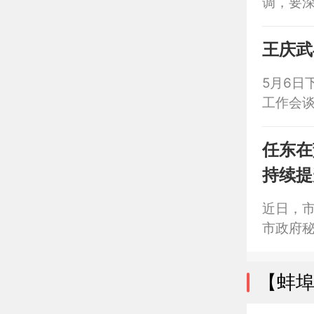
调，要
述和考
民生促
王庆武
席、市
5月6日
工作会
任东在
持续提
近日，
市政府
【蚌