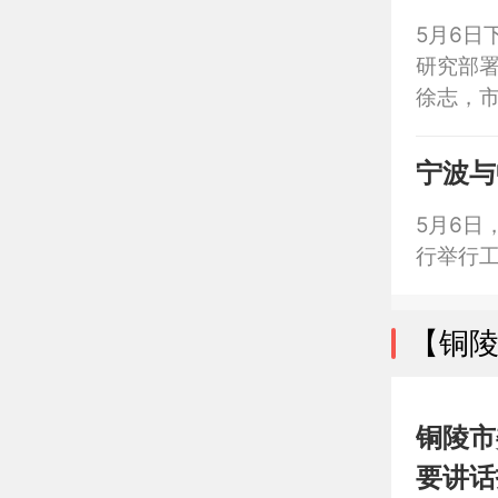
5月6日
研究部
徐志，
宁波与
5月6日
行举行
【铜
铜陵市
要讲话