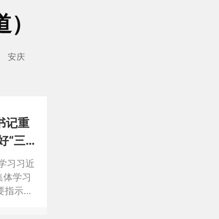
道）
安庆
书记重
好“三
学习习近
集体学习
要指示、
边不正之
措。