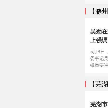
进“双十
【滁
施工作
吴劲在
上强调
春华作
5月6日
委书记
徽重要讲
议暨第
功、攻坚
【芜
芜湖市