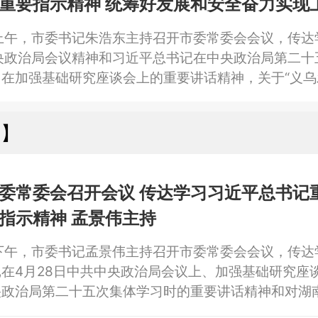
重要指示精神 统筹好发展和安全奋力实现
务“双过半”
上午，市委书记朱浩东主持召开市委常委会会议，传达
央政治局会议精神和习近平总书记在中央政治局第二十
、在加强基础研究座谈会上的重要讲话精神，关于“义乌
对湖南长沙浏阳市一烟花厂爆炸事故作出的重要指示、致
色和可持续发展论坛的重要贺信精神，传达学习省委书
庆】
示、中央纪委国家监委群众身边不正之风和腐败问题集
、4月23日省委常委会会议精神，研究我市贯彻落实
进清廉开发区建设护航开发区高质量发展实施方案池州
委常委会召开会议 传达学习习近平总书记
》。
指示精神 孟景伟主持
下午，市委书记孟景伟主持召开市委常委会会议，传达
在4月28日中共中央政治局会议上、加强基础研究座
央政治局第二十五次集体学习时的重要讲话精神和对湖
烟花厂爆炸事故作出的重要指示精神等。