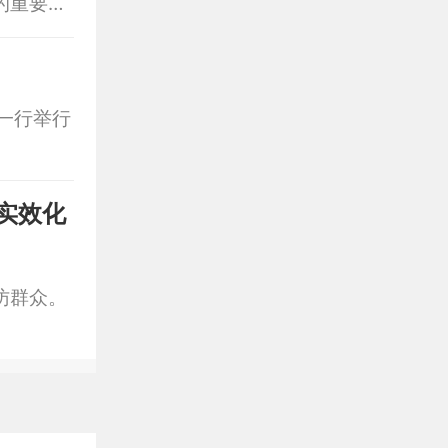
的重要论
解难题惠
政协副主
一行举行
实效化
访群众。