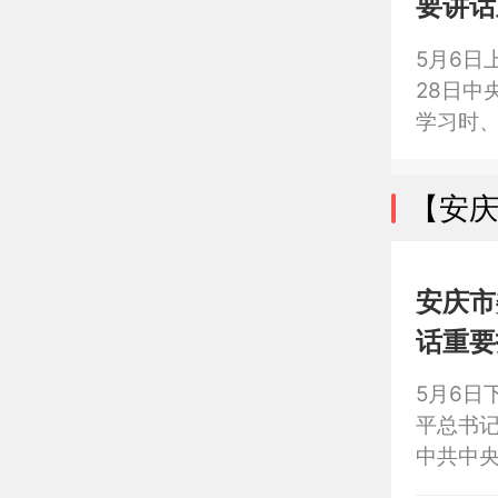
要讲话
时间任
5月6日
28日中
学习时
验”、
组织绿
【安
有关批
作调度会
议《推
安庆市
实清单
话重要
5月6日
平总书记
中共中
阳市一