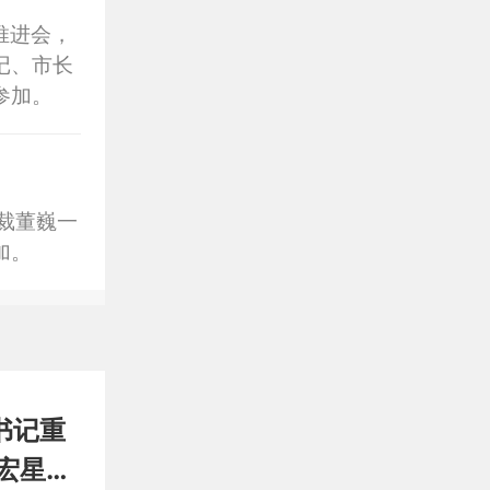
推进会，
记、市长
参加。
裁董巍一
加。
书记重
宏星主