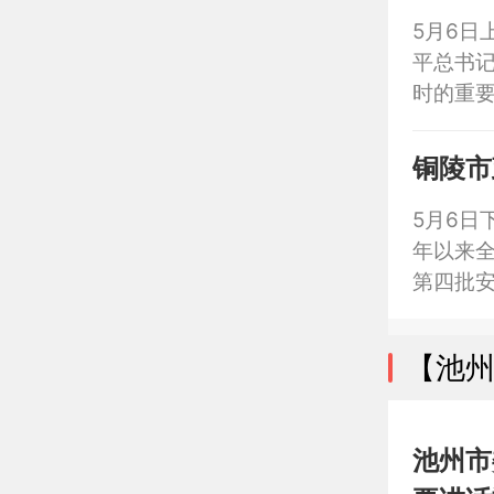
持
5月6日
平总书记
时的重
神，研
铜陵市
5月6日
年以来全
第四批
2026
【池
池州市