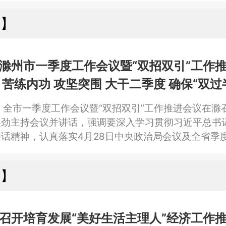
”科产创新平台建设、邮政业高质量发展、美丽蓝天建
州】
。
滁州市一季度工作会议暨“双招双引”工作
 苦练内功 攻坚突围 大干二季度 确保“双过半
点评讲话 胡孔胜出席
，全市一季度工作会议暨“双招双引”工作推进会议在滁
吴劲主持会议并讲话，强调要深入学习贯彻习近平总书
话精神，认真落实4月28日中央政治局会议及全省季
二批重大项目开工动员会精神，树立和践行正确政绩观
突围，大干二季度、确保“双过半”。
湖】
召开培育发展“美好生活主理人”经济工作