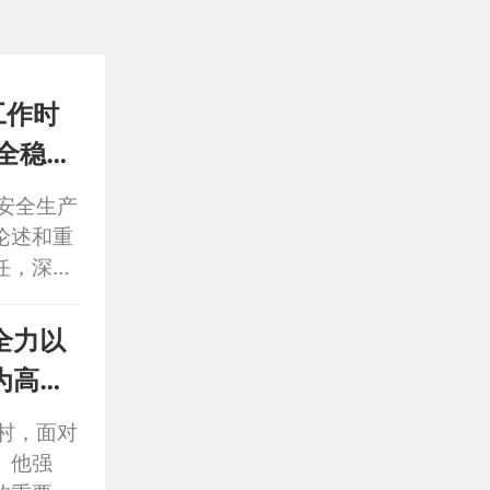
工作时
全稳定
安全生产
论述和重
任，深化
全稳定环
全力以
为高质
村，面对
。他强