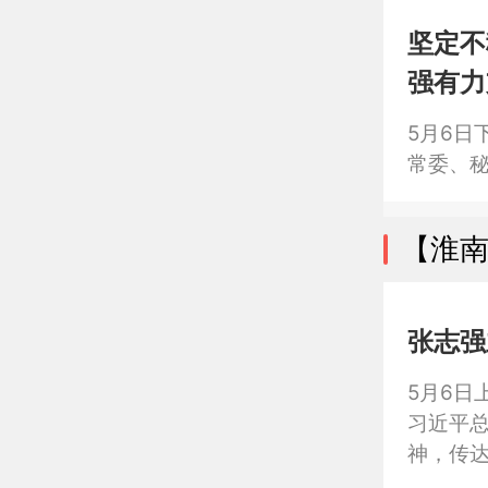
坚定不
强有力
5月6日
常委、
【淮
张志强
5月6日
习近平
神，传
究部署