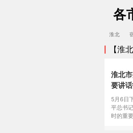
各
淮北
【淮
淮北市
要讲话
仗”筑
5月6日
平总书记
时的重
关于“义
风和腐