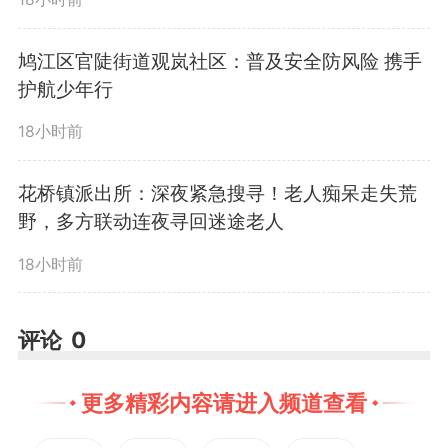
所、养老机构以及“九小”场所等重
鸠江区官陡街道观岚社区：普及安全防风险 携手
点区域开展拉网式排查，清单化闭
护航少年行
环式整治违规住人、通道堵塞、线
18小时前
路老化等突出问题，切实把风险隐
花桥镇派出所：深夜紧急搜寻！老人痴呆走失荒
野，多方联动连夜寻回迷途老人
患消除在萌芽状态。要强化宣传教
18小时前
育，普及安全防范知识，不断提高
群众安全意识和自我防范能力，筑
评论
0
牢基层安全防线。
更多精彩内容请进入频道查看
宁波在督导中强调，各级各部