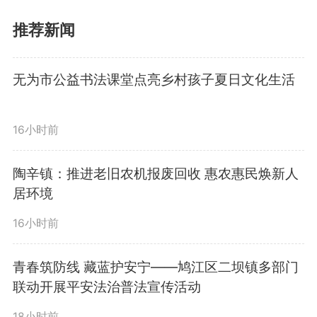
主汛期节点，完善应急预案，备足
推荐新闻
防汛物资，强化值班值守，确保项
无为市公益书法课堂点亮乡村孩子夏日文化生活
目安全度汛。宁波向建设现场的劳
动者致以节日问候，叮嘱企业扎实
16小时前
做好生产生活服务保障。
陶辛镇：推进老旧农机报废回收 惠农惠民焕新人
居环境
在鸠江区四褐山街道褐山路，
16小时前
宁波随机抽查沿街店铺，仔细检查
青春筑防线 藏蓝护安宁——鸠江区二坝镇多部门
消防设施、电气线路、燃气安全等
联动开展平安法治普法宣传活动
情况。他指出，要围绕人员密集场
18小时前