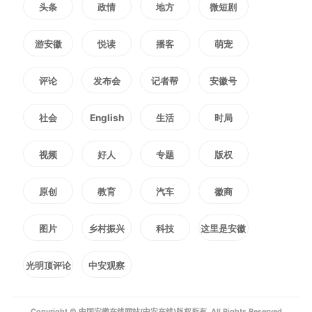
头条
政情
地方
微短剧
门要深入学习贯彻习近平总书记关
游安徽
悦读
播客
萌宠
于安全生产的重要论述，牢固树立
评论
发布会
记者帮
安徽号
和践行正确政绩观，严格落实安全
社会
English
生活
时局
生产责任制，聚焦建筑施工、消
视频
好人
专题
版权
防、城镇燃气等重点领域，深入排
原创
教育
汽车
徽商
查整治风险隐患，加强应急备勤，
全力保障人民群众生命财产安全，
图片
乡村振兴
科技
这里是安徽
维护社会大局和谐稳定。
光明顶评论
中安观察
编辑：
王莉婷
Copyright © 中国安徽在线网站(中安在线)版权所有. All Rights Reserved