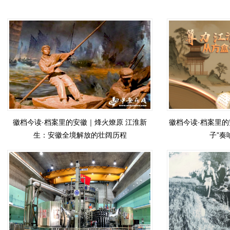
徽档今读·档案里的安徽｜烽火燎原 江淮新
徽档今读·档案里的
生：安徽全境解放的壮阔历程
子”奏