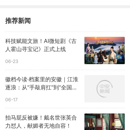
推荐新闻
科技赋能文旅！AI微短剧《古
人霍山寻宝记》正式上线
06-23
徽档今读·档案里的安徽｜江淮
逐浪：从“手敲肩扛”到“全国第
一”的汽车史诗
06-17
拍马屁反被嫌！戴名世张英合
力怼人，献媚者无地自容！