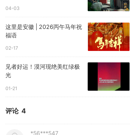
04-03
这里是安徽 | 2026丙午马年祝
福语
02-17
见者好运！漠河现绝美红绿极
光
01-21
评论
4
*56***547