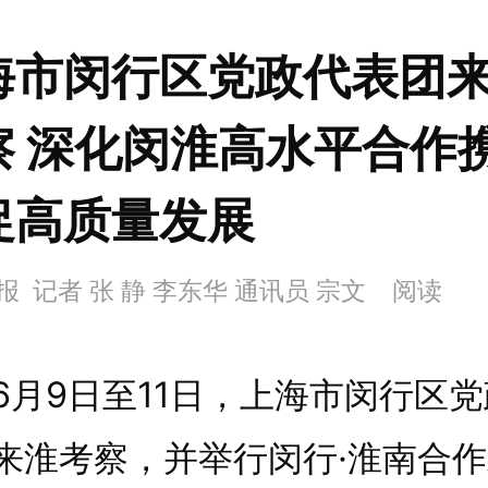
海市闵行区党政代表团
察 深化闵淮高水平合作
促高质量发展
报 记者 张 静 李东华 通讯员 宗文
阅读
9日至11日，上海市闵行区党
来淮考察，并举行闵行·淮南合