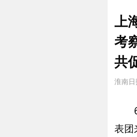
上
考
共
淮南日
6月
表团