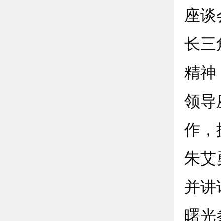
座谈
长三
精神
领导
作，
朱艾
并讲
曙光