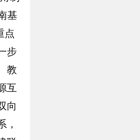
南基
重点
一步
、教
源互
双向
系，