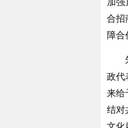
加强
合招
障合
朱艾
政代
来给
结对
文化