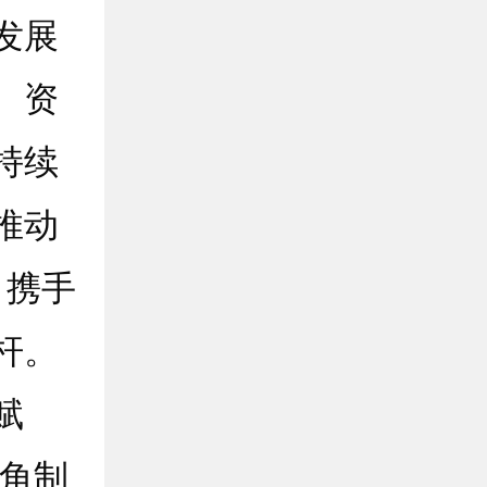
发展
、资
持续
推动
，携手
杆。
赋
三角制