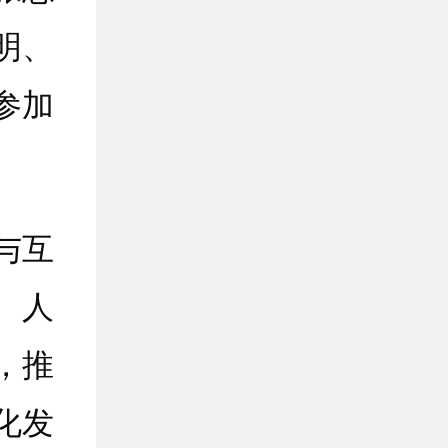
明、
参加
与互
、人
，推
化发