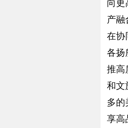
向更
产融
在协
各扬
推高
和文
多的
享高