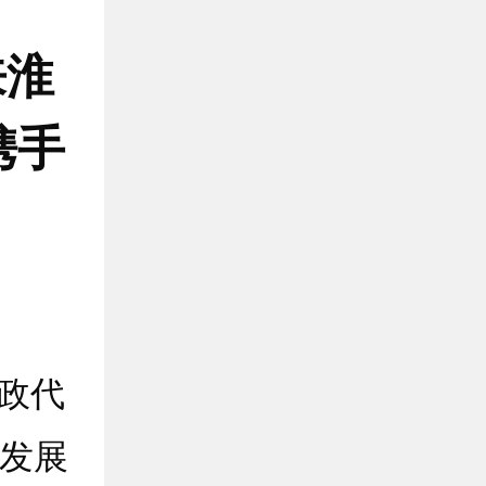
来淮
携手
政代
作发展