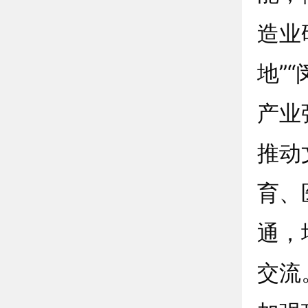
造业
地”
产业
推动
育、
通，
交流