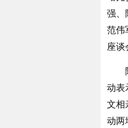
强、
范伟
座谈
陆方
动表
文相
动两