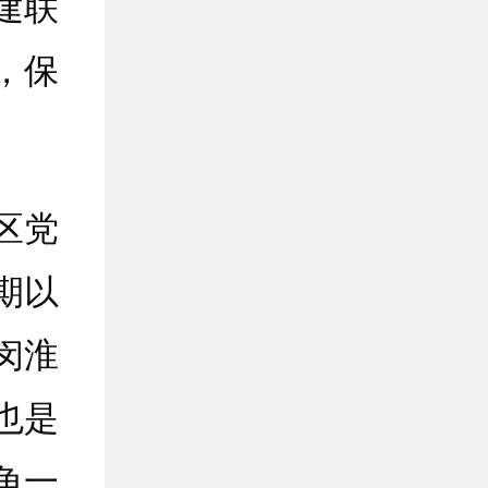
建联
，保
区党
期以
闵淮
也是
角一