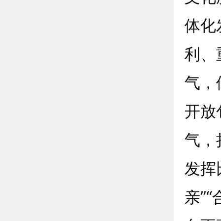
体化
利、
气，
开放
气，
发挥
亲”