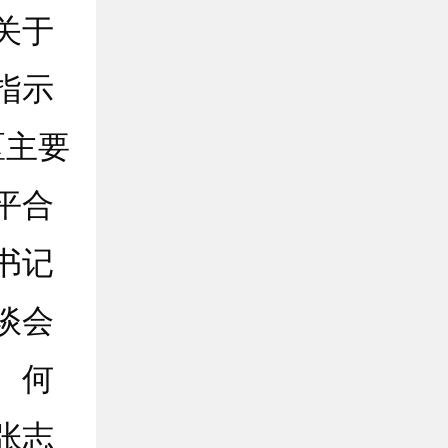
关于
指示
区主要
平合
书记
谈会
、何
张志