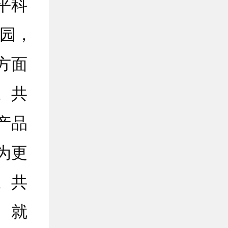
平科
业园，
方面
。共
产品
为更
。共
、就