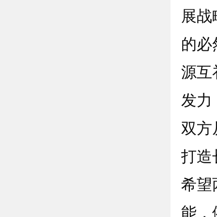
展战
的必
源互
发力
双方
打造
希望
能，