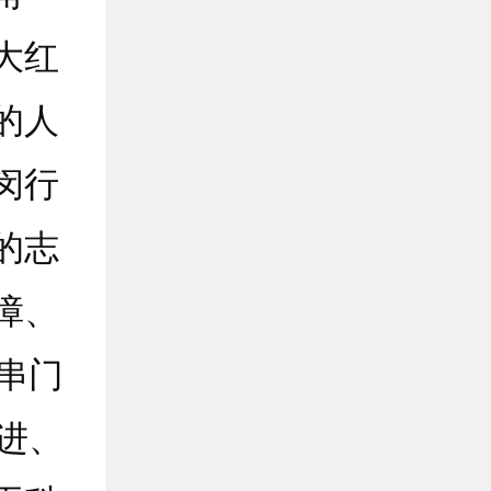
大红
的人
闵行
的志
障、
串门
进、