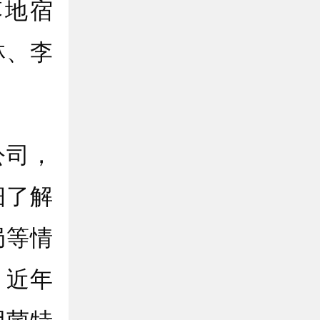
落地宿
林、李
司，
细了解
局等情
，近年