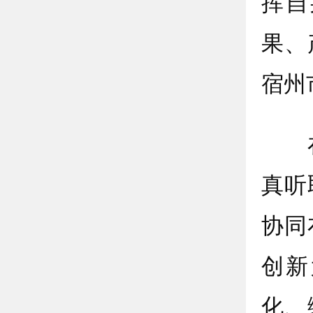
挥自
果、
宿州
在
真听
协同
创新
化、