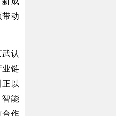
创新成
领带动
武认
产业链
州正以
、智能
有合作