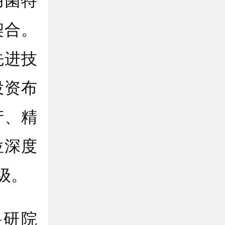
用菌特
契合。
先进技
投资布
产、精
位深度
级。
研院