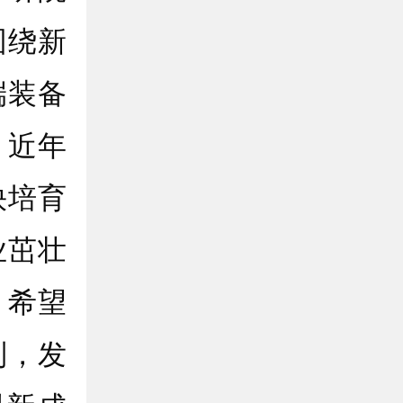
围绕新
端装备
，近年
快培育
业茁壮
。希望
制，发