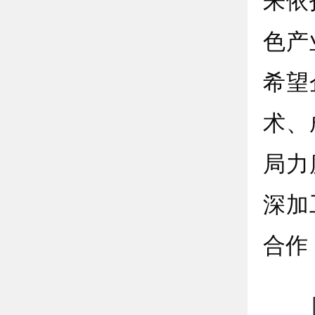
来依
色产
希望
术、
局力
深加
合作
随