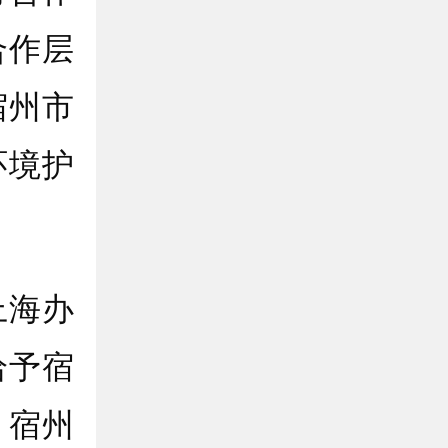
合作层
宿州市
环境护
海办
给予宿
，宿州