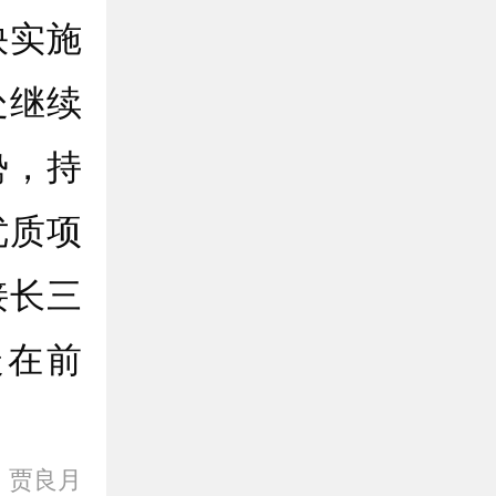
快实施
处继续
势，持
优质项
接长三
走在前
：
贾良月