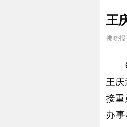
王
拂晓报
6月
王庆
接重
办事