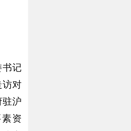
委书记
走访对
府驻沪
要素资