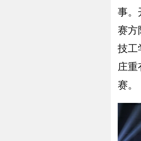
事。
赛方
技工
庄重
赛。