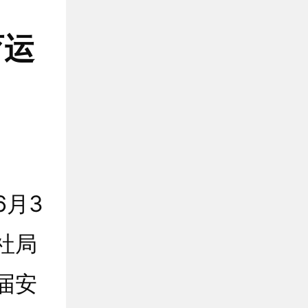
育运
月3
社局
届安