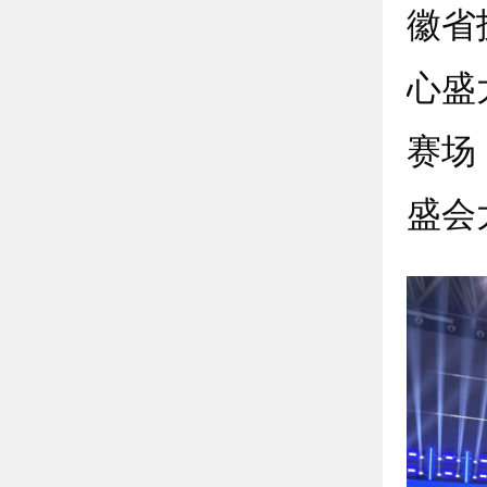
徽省
心盛
赛场
盛会