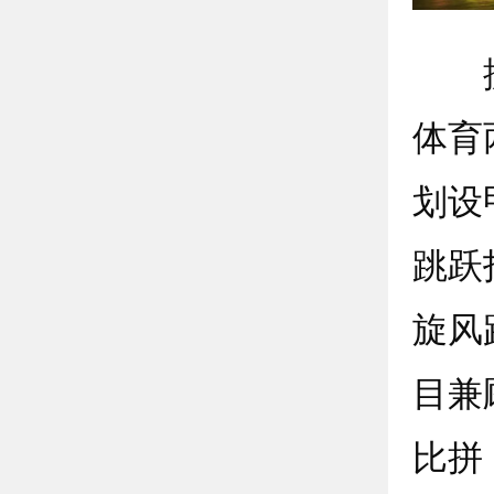
据赛
体育
划设
跳跃
旋风
目兼
比拼