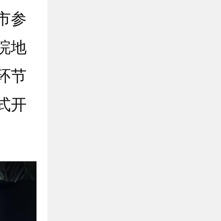
市参
皖地
环节
式开