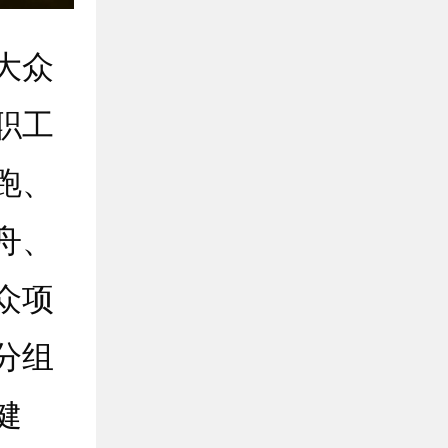
大众
职工
跑、
舟、
众项
分组
健