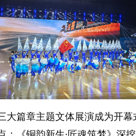
篇章主题文体展演成为开幕
点：《铜韵新生·匠魂筑梦》深