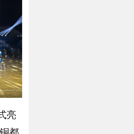
式亮
挖铜都