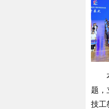
本届
题，
技工