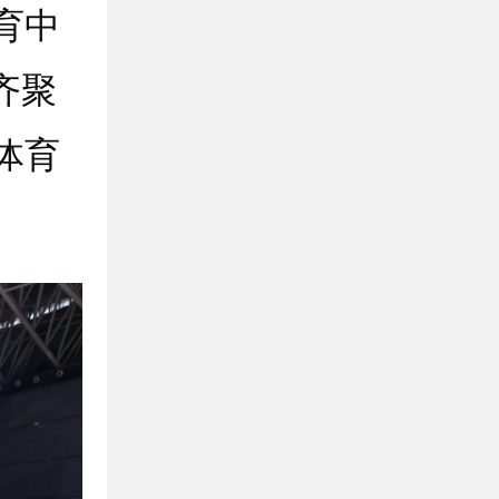
育中
齐聚
体育