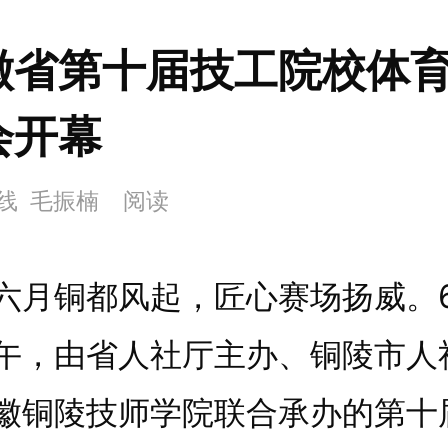
徽省第十届技工院校体
会开幕
线 毛振楠
阅读
铜都风起，匠心赛场扬威。6
午，由省人社厅主办、铜陵市人
徽铜陵技师学院联合承办的第十