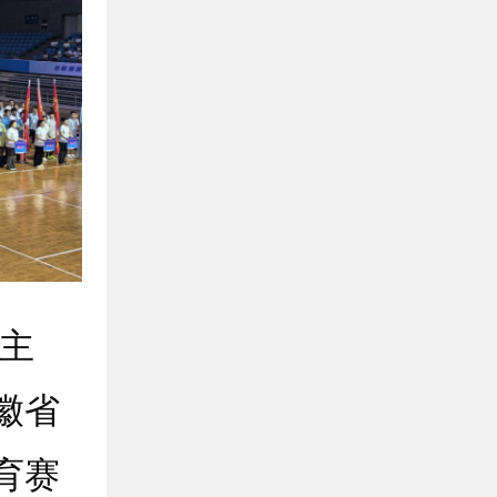
主
徽省
育赛