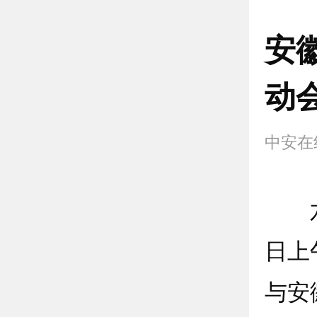
安
动
中安在
六月
日上
与安