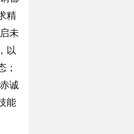
求精
智启未
，以
态；
用赤诚
技能