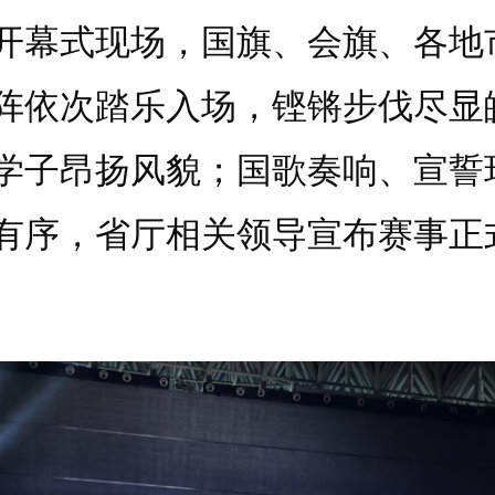
开幕式现场，国旗、会旗、各地
阵依次踏乐入场，铿锵步伐尽显
学子昂扬风貌；国歌奏响、宣誓
有序，省厅相关领导宣布赛事正