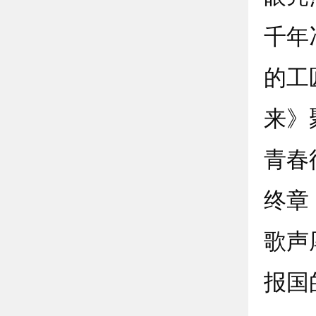
千年
的工
来》
青春
终章
歌声
报国