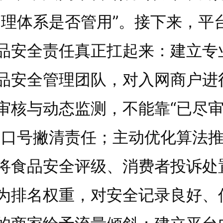
管理体系是否管用”。接下来，平
品安全责任真正扛起来：建立专
品安全管理团队，对入网商户进
审核与动态监测，不能靠“已尽
的口号撇清责任；主动优化算法
将食品安全评级、消费者投诉处
为排名权重，对安全记录良好、