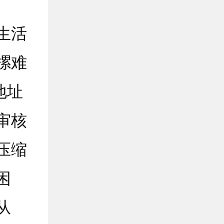
生活
摞难
地址
审核
压缩
困
从