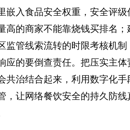
里嵌入食品安全权重，安全评级
量高的商家不能靠烧钱买排名；
区监管线索流转的时限考核机制
响应的要倒查责任。把压实主体
会共治结合起来，利用数字化手
管，让网络餐饮安全的持久防线
。