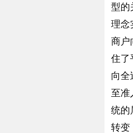
型的
理念
商户
住了
向全
至准
统的
转变