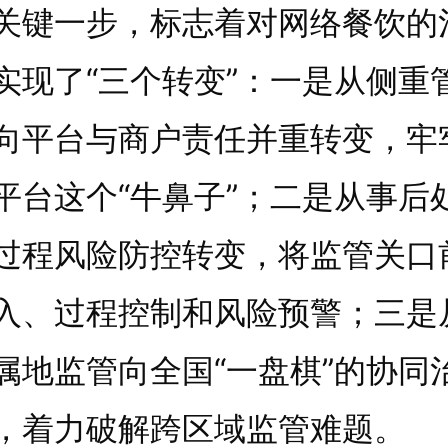
关键一步，标志着对网络餐饮的
实现了“三个转变”：一是从侧重
向平台与商户责任并重转变，牢
平台这个“牛鼻子”；二是从事后
过程风险防控转变，将监管关口
入、过程控制和风险预警；三是
属地监管向全国“一盘棋”的协同
，着力破解跨区域监管难题。