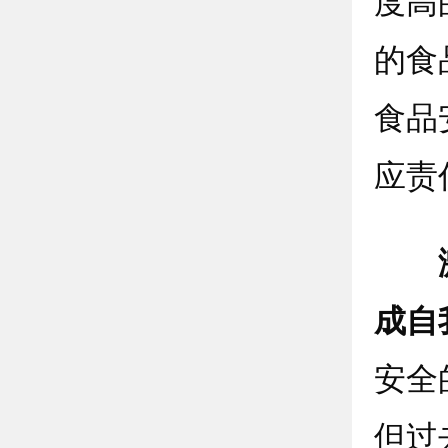
度高
的食
食品
应责
成自
安全
但过