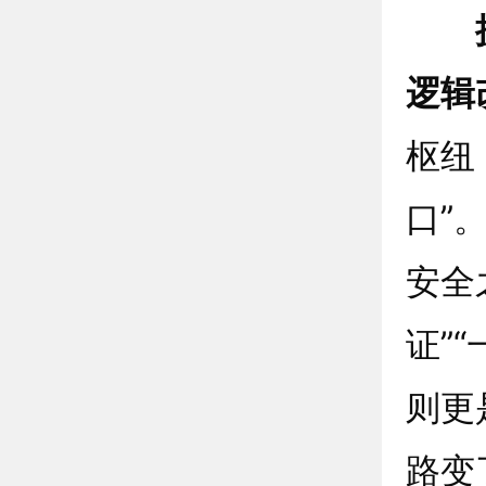
逻辑
枢纽
口”
安全
证”
则更
路变