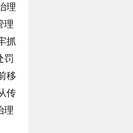
治理
管理
牢抓
处罚
前移
从传
治理