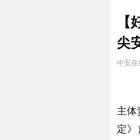
【
尖
中安在
《网
主体
定》