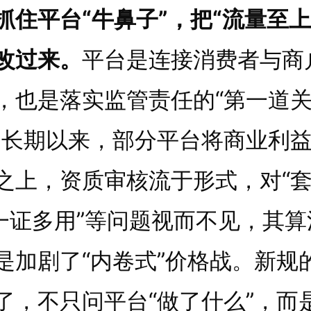
抓住平台“牛鼻子”，把“流量至上
改过来。
平台是连接消费者与商
，也是落实监管责任的“第一道
。长期以来，部分平台将商业利
之上，资质审核流于形式，对“
“一证多用”等问题视而不见，其算
是加剧了“内卷式”价格战。新规
了，不只问平台“做了什么”，而