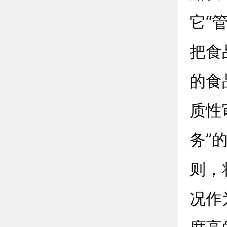
它“
把食
的食
质性
务”
则，
况作