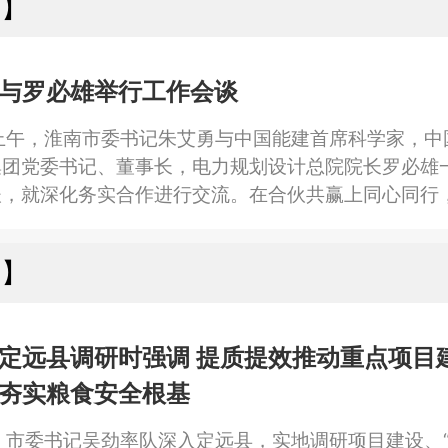
南】
与罗必雄举行工作会谈
上午，淮南市委书记朱艾勇与中国能建首席科学家，中
集团党委书记、董事长，电力规划设计总院院长罗必雄
谈，就深化务实合作进行交流。在合伙共赢上同心同行
“合伙人”，把淮南作为“试验田”“样板间”，携手打造
先行区、示范区、试验区，让老工业城市在新时代焕发
州】
表示，淮南综合条件优越、发展前景广阔，中电工程对
心，将努力把
定远县调研时强调 提质提效推动重点项目建
夯实粮食安全根基
日，市委书记吴劲率队深入定远县，实地调研项目建设、“