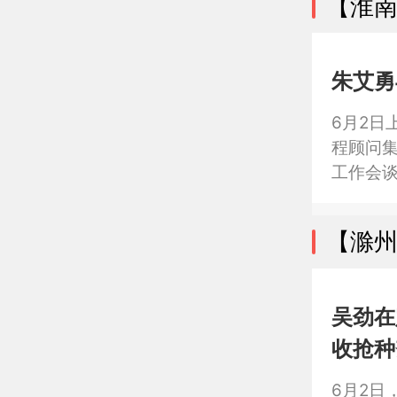
【淮
朱艾勇
6月2日
程顾问
工作会
加紧密的
碳转型
【滁
罗必雄
充满信
吴劲在
收抢种
​6月2