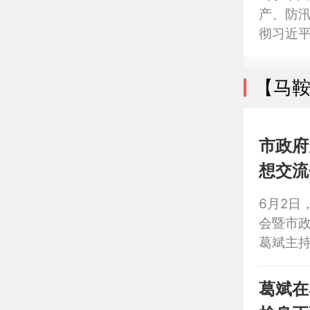
产、防
彻习近
扎实做好
企观政
【马
面。副
作园）
市政府
想交流
斌主持
6月2日
会暨市
葛斌主
葛斌在