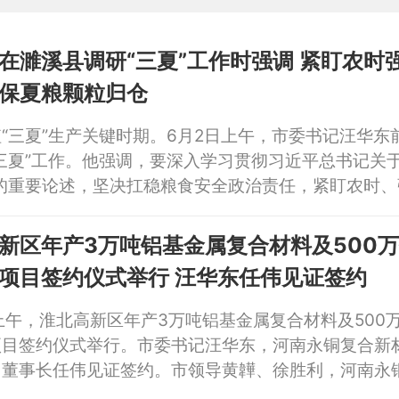
取有关考务组织情况汇报
在濉溪县调研“三夏”工作时强调 紧盯农时
保夏粮颗粒归仓
“三夏”生产关键时期。6月2日上午，市委书记汪华东
三夏”工作。他强调，要深入学习贯彻习近平总书记关于
作的重要论述，坚决扛稳粮食安全政治责任，紧盯农时、
筹抓好夏收、夏种、夏管各项工作，确保夏粮应收尽收
全年粮食丰收奠定坚实基础。市领导孙艳辉、徐胜利、
新区年产3万吨铝基金属复合材料及500
深加工项目签约仪式举行 汪华东任伟见证签约
上午，淮北高新区年产3万吨铝基金属复合材料及500
项目签约仪式举行。市委书记汪华东，河南永铜复合新
司董事长任伟见证签约。市领导黄韡、徐胜利，河南永
技有限公司总经理张志强参加。副市长张卫国主持签约