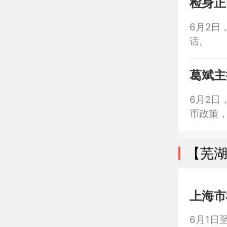
检身正
6月2日
话。
葛斌主
6月2日
币政策
【芜
上海市
6月1日