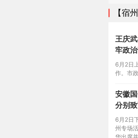
【宿
王庆武
牢政治
6月2日
作。市
安徽国
分别致
6月2日
州专场
华出席