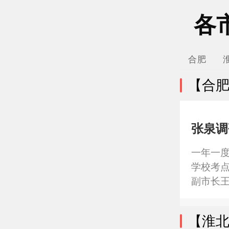
各
合肥
【合
张泉调
一年一度
学校考
副市长
密、值
和安全
【淮
挥中心