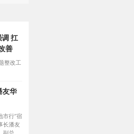
调 扛
改善
题整改工
潘友华
地市行”宿
事长潘友
、副总经