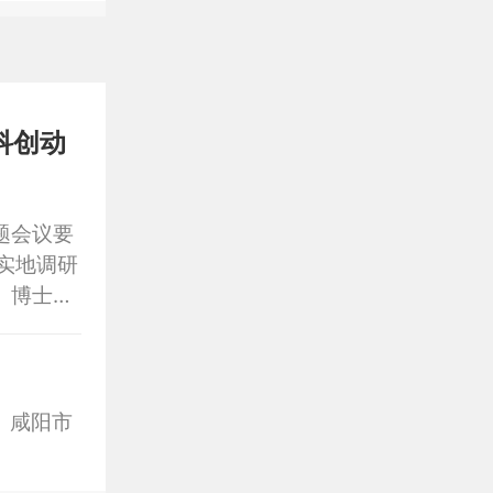
科创动
题会议要
实地调研
、博士生
药学院院
借助外脑
。
、咸阳市