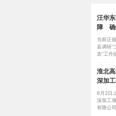
会，听
汪华东
障 确
当前正值
县调研“
农”工
障，统
仓，为
淮北高
加。
6月2日
深加工
有限公
材料科