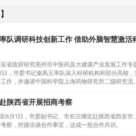
州】
率队调研科技创新工作 借助外脑智慧激活
落实省政府研究亳州市中医药及大健康产业发展工作专
2日，市委书记秦凤玉率队深入科研机构和部分高校，
新工作，并邀请中国科学院上海药物研究所二级研究员
成钢，海军军医大学药学院教授张磊，沈阳药科大学中
，海军军医大学药学院博士后陈祥慧等专家学者参加，
赴陕西省开展招商考察
活科创动能，赋能亳州世界中医药之都、养生之都建设
日至6月1日，市委副书记、市长汪继宏赴陕西省西安市
商考察，对接洽谈合作事宜，达成一批合作共识。