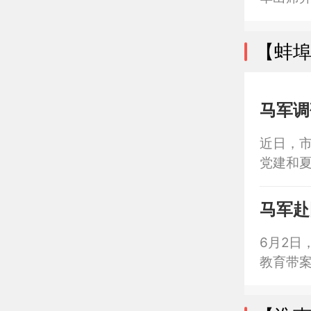
理浦宏
【蚌
马军调
近日，
党建和
马军赴
6月2日
教育带