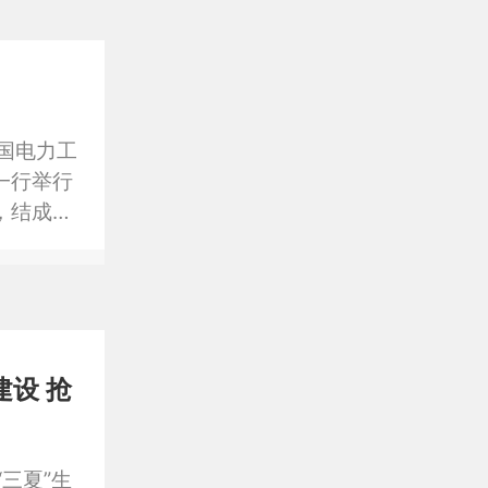
国电力工
一行举行
，结成更
能源绿色低
新生机。
深化合作
设 抢
三夏”生