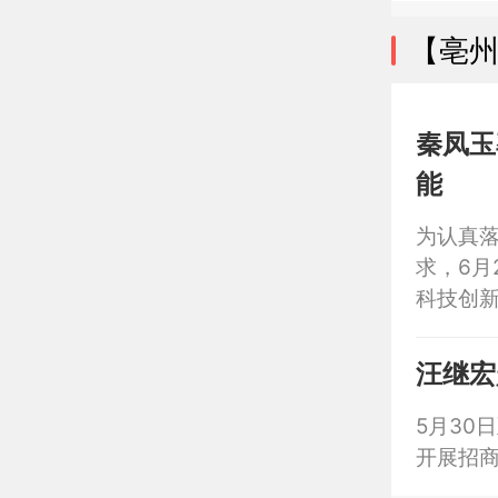
【亳
秦凤玉
能
为认真
求，6月
科技创
导师黄
长李宁
汪继宏
智慧激
5月30
开展招