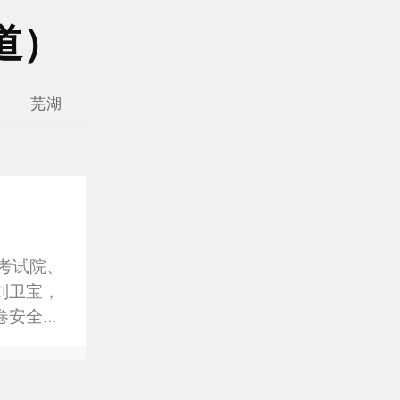
道）
山
芜湖
宣城
池州
安庆
黄山
考试院、
刘卫宝，
卷安全保
保密制度
育考试指
开座谈