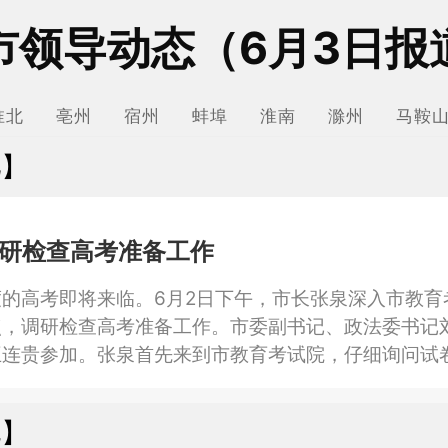
市领导动态（6月3日报
淮北
亳州
宿州
蚌埠
淮南
滁州
马鞍
肥】
研检查高考准备工作
的高考即将来临。6月2日下午，市长张泉深入市教育
点，调研检查高考准备工作。市委副书记、政法委书记
王连贵参加。张泉首先来到市教育考试院，仔细询问试
班值守、考点保障等情况，叮嘱工作人员严格落实各项
防范措施，为考试公平公正提供有力保障。在市国家教
北】
，张泉通过网上巡查系统查看市县考点环境，并主持召