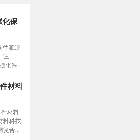
强化保
前往濉溪
“三
强化保
、颗粒归
杨春杰参
万件材料
万件材料
材料科技
铜复合新
仪式。