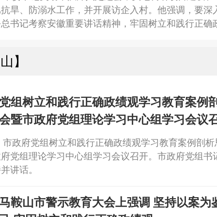
汛抗旱、防溺水工作，并开展访企入村。他强调，要深
平总书记考察安徽重要讲话精神，牢固树立和践行正确
项目建设、“三夏”生产、防汛抗旱、防溺水等各项工
、以农观政中改进作风、真抓实干，不断开创高质量发
鞍山】
市长刘江华参加。位于定远汽车及高端装备制造产业园
的滁州尚唯二期、
党组树立和践行正确政绩观学习教育案例
会暨市政府党组理论学习中心组学习会议召
并讲话
，市政府党组树立和践行正确政绩观学习教育案例剖析
政府党组理论学习中心组学习会议召开。市政府党组书
持并讲话。
马鞍山市警示教育大会上强调 坚持以案为