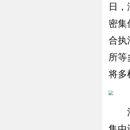
日，
密集
合执
所等
将多
活动
集中