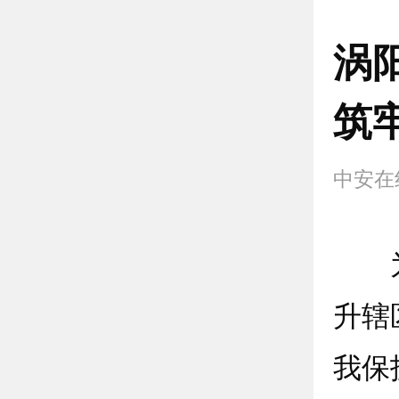
涡
筑
中安在
为深
升辖
我保