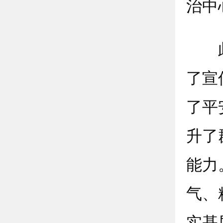
治中
此次
了宣
了平
升了
能力
气、
实基