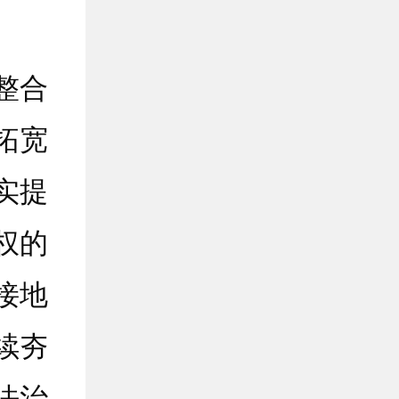
整合
拓宽
实提
权的
接地
续夯
法治