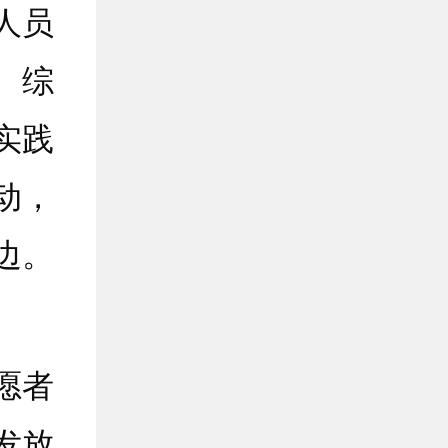
人员
、综
实践
动，
边。
愿者
发放