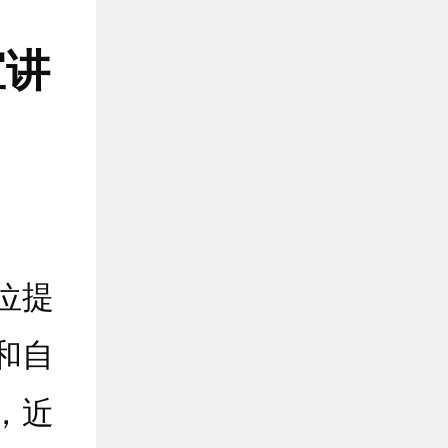
宣讲
位提
和自
，近