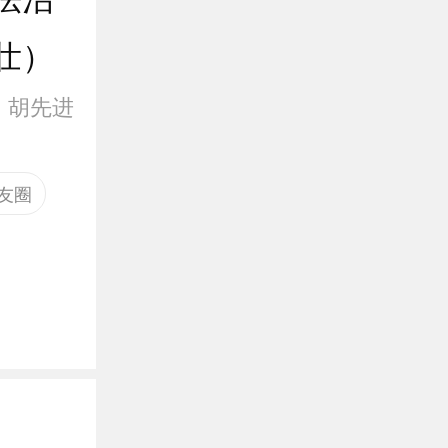
壮）
：
胡先进
友圈