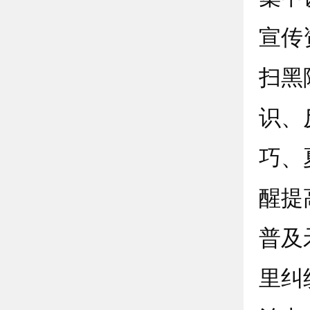
宣传
扫黑
识、
巧、
醒提
普及
里纠