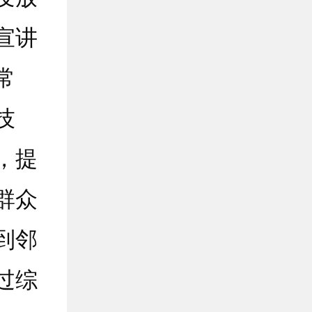
宣讲
常
技
，提
群众
到邻
过综