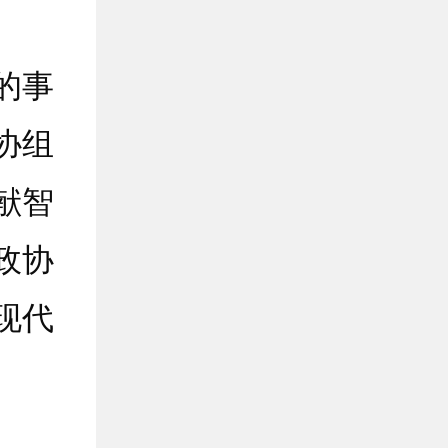
的事
协组
献智
政协
现代