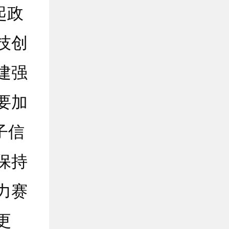
起政
技创
建强
要加
子信
保持
力赛
更