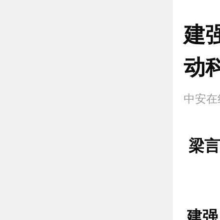
建
动
中安在
梁言
建强