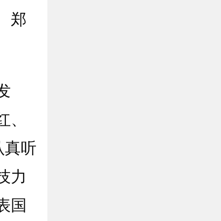
、郑
发
红、
认真听
技力
表国