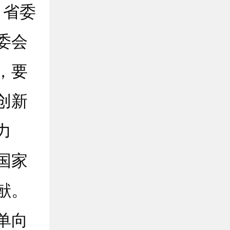
，省委
委会
，要
创新
力
国家
献。
单向