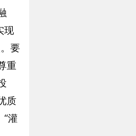
融
实现
级。要
尊重
投
优质
“灌