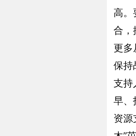
高。
合，
更多
保持
支持
早、
资源
木”