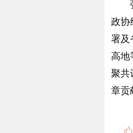
张西
政协
署及
高地
聚共
章贡