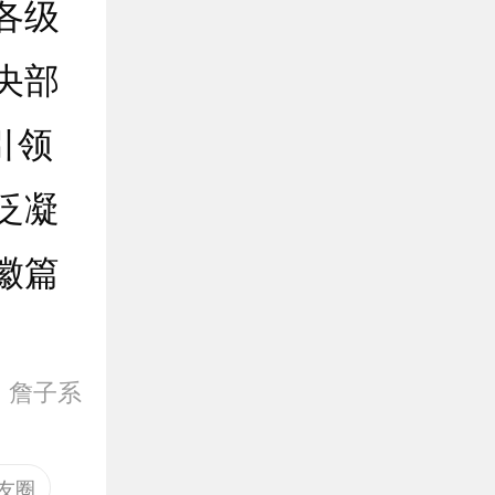
各级
央部
引领
泛凝
徽篇
：
詹子系
友圈