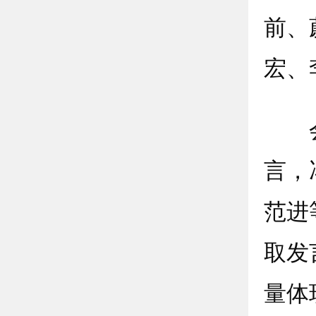
前、
宏、
会上
言，
范进
取发
量体