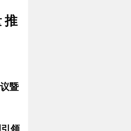
 推
议暨
创引领