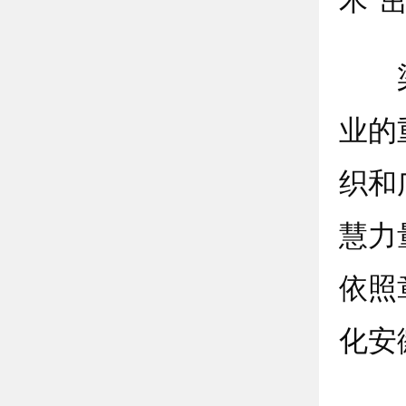
梁言
业的
织和
慧力
依照
化安