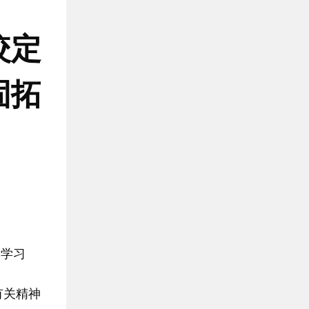
咬定
固拓
学习
有关精神