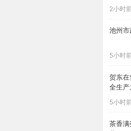
2小时
池州市
5小时
贺东在
全生产
稳定
5小时
茶香满