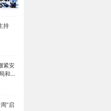
主持
绷紧安
局和谐
周”启