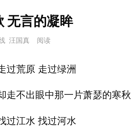
歌 无言的凝眸
线 汪国真
阅读
荒原 走过绿洲
不出眼中那一片萧瑟的寒秋
江水 找过河水