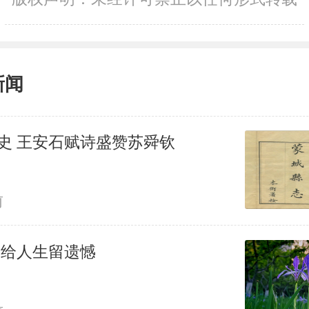
新闻
坐而论史 王安石赋诗盛赞苏舜钦
前
别给人生留遗憾