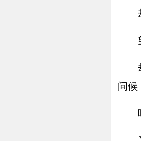
却找
望过
却望
问候
哦,
又