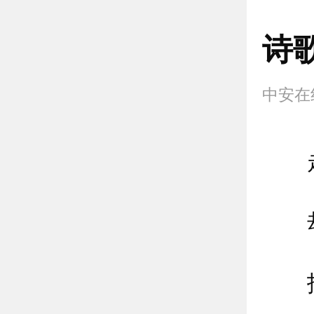
诗
中安在
走过
却走
找过