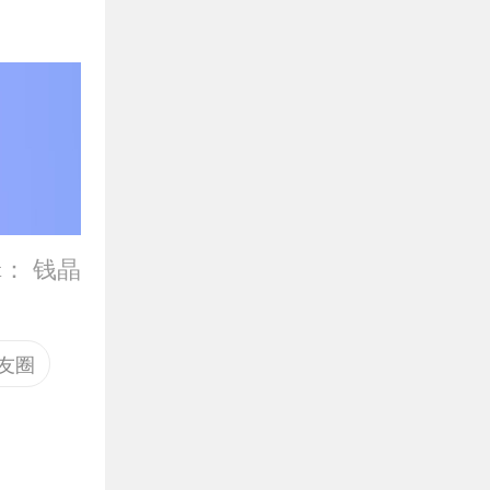
辑：
钱晶
友圈