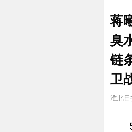
蒋
臭
链
卫
淮北日
5月