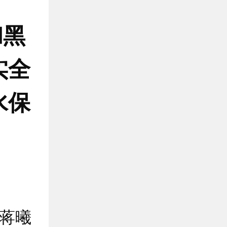
和黑
实全
水保
蒋曦