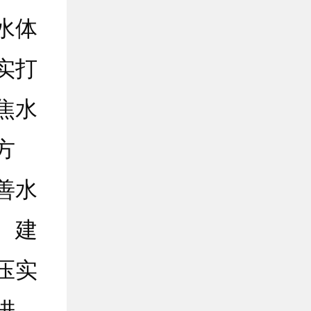
水体
实打
焦水
方
善水
、建
压实
进