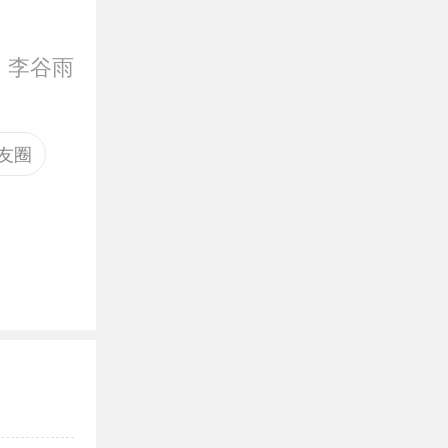
：
李谷雨
友圈