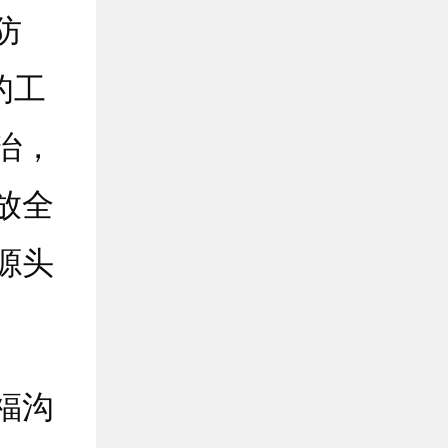
防
的工
治，
放全
源头
福沟