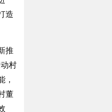
打造
新推
调动村
能，
村董
效