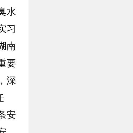
臭水
实习
湖南
重要
，深
任
条安
安