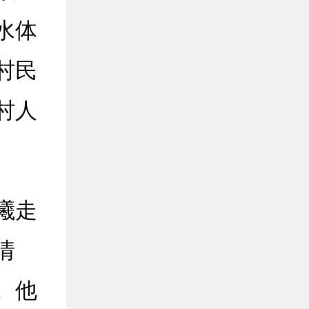
水体
村民
村人
曦走
情
。他