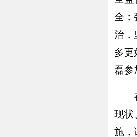
全；
治，
多更
磊参
在古
现状
施，