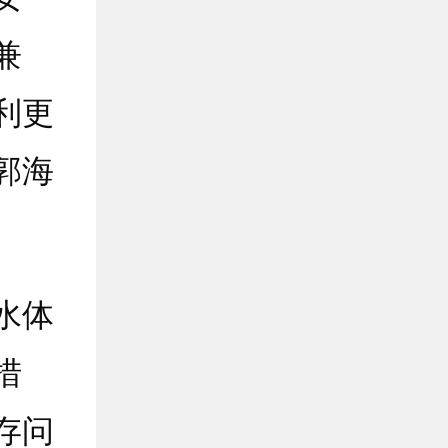
兼
利更
郭海
水体
措
存问