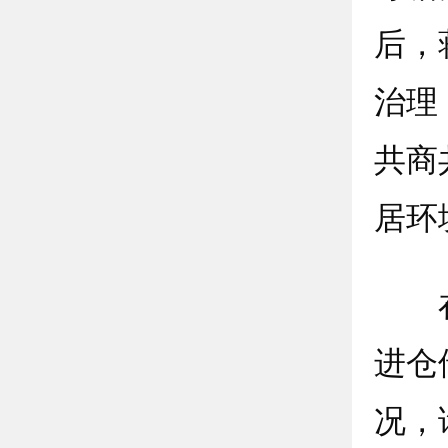
后，
治理
共商
居环
在宋
进仓
况，