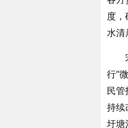
度，
水清
宋疃
行“
民管
持续
圩塘