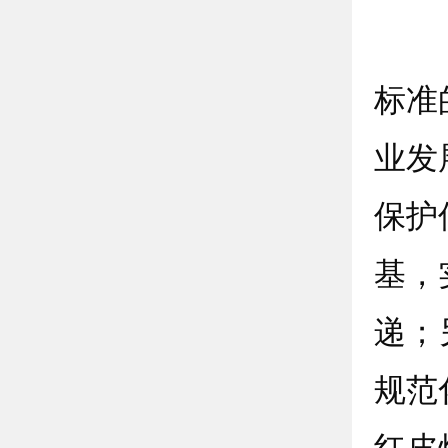
《芜
标准
业发
保护
基，
递；
规范
红皮