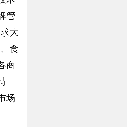
牌管
“求大
艺、食
各商
特
市场