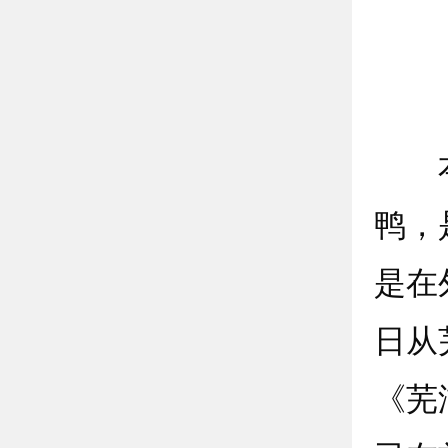
本报
鸭，
是在
日从
《芜