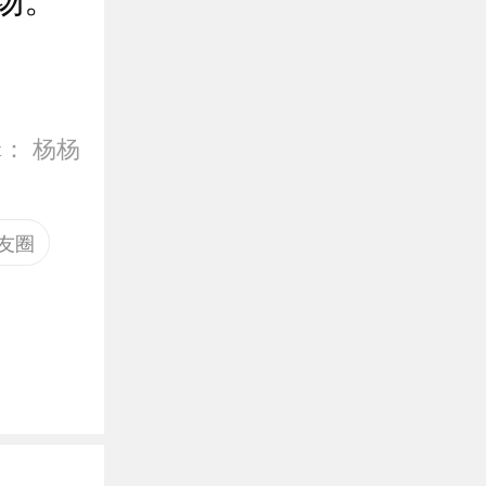
辑：
杨杨
友圈