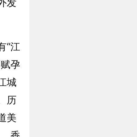
外发
“江
禀赋孕
江城
。历
道美
口、香