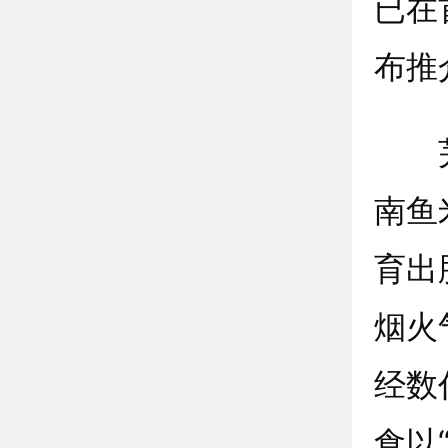
已在
布推
芜湖
南鱼
育出
烟火
经数
食以