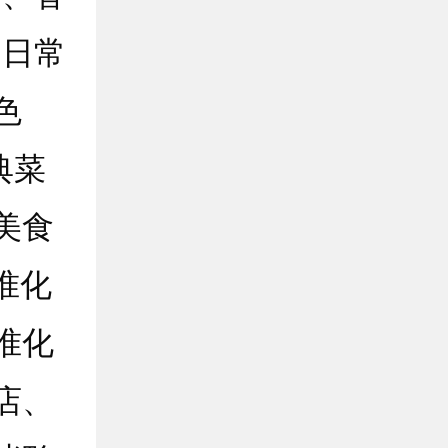
的日常
色
典菜
美食
准化
准化
店、