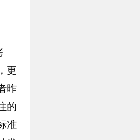
烤
，更
者昨
注的
标准