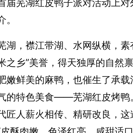
首届芜湖红皮鸭子派对活动上对
介。
，襟江带湖、水网纵横，素有
米之乡”美誉，得天独厚的自然
肥嫩鲜美的麻鸭，也催生了承载
气的特色美食——芜湖红皮烤鸭
代匠人薪火相传、精研改良，这
“皮酥肉嫩、色泽红亮、咸甜适