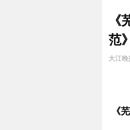
《
范
大江
《芜