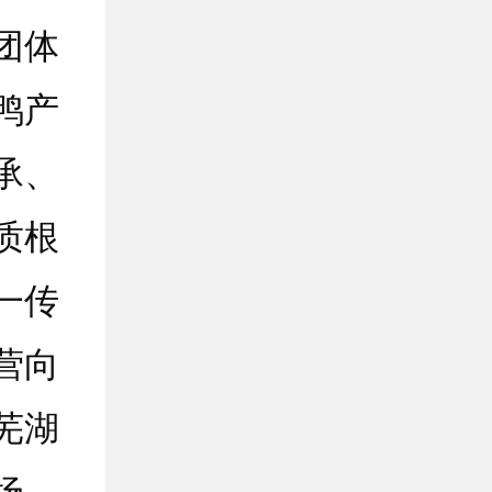
团体
鸭产
承、
质根
一传
营向
芜湖
场。