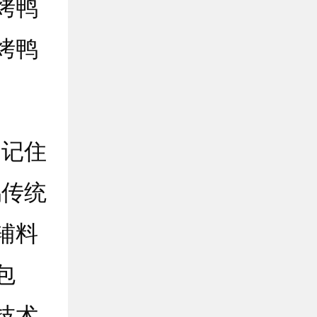
烤鸭
烤鸭
记住
鸭传统
辅料
包
技术