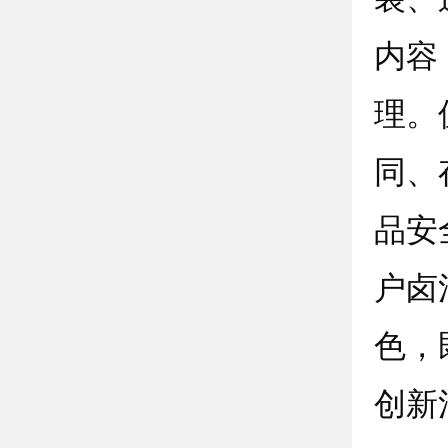
内容
理。
同、
品安
户卤
色，
创新