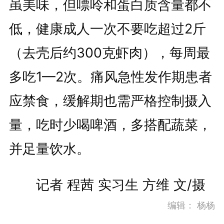
虽美味，但嘌呤和蛋白质含量都不
低，健康成人一次不要吃超过2斤
（去壳后约300克虾肉），每周最
多吃1—2次。痛风急性发作期患者
应禁食，缓解期也需严格控制摄入
量，吃时少喝啤酒，多搭配蔬菜，
并足量饮水。
记者 程茜 实习生 方维 文/摄
编辑：
杨杨