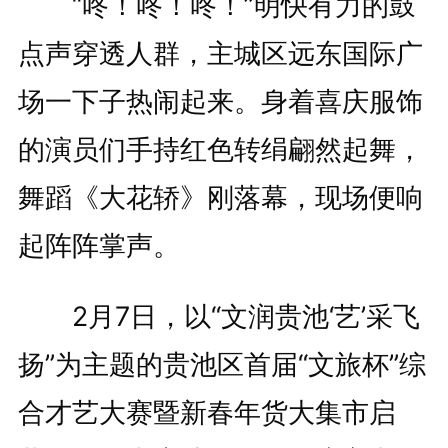
“咚！咚！咚！”明快有力的鼓
点声穿透人群，主城区远东国际广
场一下子热闹起来。身着喜庆服饰
的演员们手持红色转绢翩然起舞，
舞蹈《大花轿》刚落幕，现场便响
起阵阵掌声。
2月7日，以“文润贵池‘艺’采飞
扬”为主题的贵池区首届“文旅杯”综
合才艺大赛暨新春年货大集市启