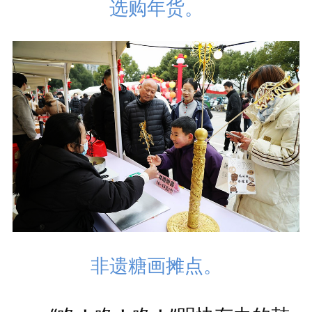
选购年货。
非遗糖画摊点。