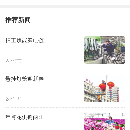
推荐新闻
精工赋能家电链
2小时前
悬挂灯笼迎新春
2小时前
年宵花供销两旺