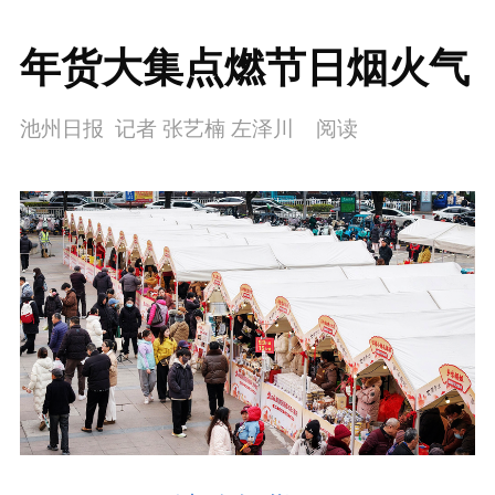
年货大集点燃节日烟火气
池州日报 记者 张艺楠 左泽川
阅读