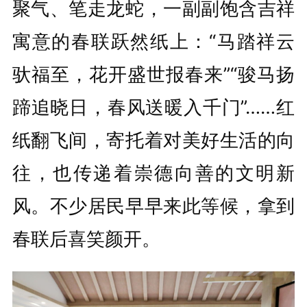
聚气、笔走龙蛇，一副副饱含吉祥
寓意的春联跃然纸上：“马踏祥云
驮福至，花开盛世报春来”“骏马扬
蹄追晓日，春风送暖入千门”……红
纸翻飞间，寄托着对美好生活的向
往，也传递着崇德向善的文明新
风。不少居民早早来此等候，拿到
春联后喜笑颜开。